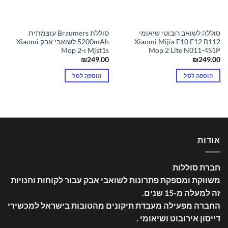
סוללה לשואב רובוטי שיאומי
סוללת Braumers עוצמתית
Xiaomi Mijia E10 E12 B112
5200mAh לשואבי אבק Xiaomi
Mop 2 Lite N011-4S1P
Mjst1s ו-Mop 2
₪
249.00
₪
249.00
הוספה לסל
הוספה לסל
אודות
חברת סוללות
משווקת ומספקת פתרונות לשואבי אבק עבור לקוחות וחנויות
זה למעלה מ-15 שנים
.
החברה מפעילה מעבדת תיקונים מהטובות בישראל למכשירי
דייסון אירובוט ושיאומי .