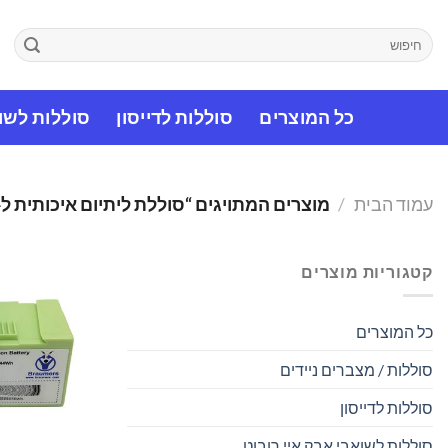
Ski
t
חיפוש
עבור:
conten
כל המוצרים
סוללות לדייסון
סוללות לשוא
עמוד הבית
/
מוצרים המתויגים “סוללת ליתיום איכותית ל-IROBOT”
קטגוריות מוצרים
כל המוצרים
סוללות / מצברים ניידים
סוללות לדייסון
סוללות לשואבי אבק איי רובוט