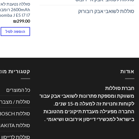
סוללה נטענת לאיי
סוללות לשואבי אבק רובורוק
oomba J E5 I7 I7
₪
299.00
הוספה לסל
אודות
קטגוריות מוצ
חברת סוללות
כל המוצרים
משווקת ומספקת פתרונות לשואבי אבק עבור
סוללות / מצברי
לקוחות וחנויות זה למעלה מ-15 שנים
.
החברה מפעילה מעבדת תיקונים מהטובות
סוללות BOSCH
בישראל למכשירי דייסון אירובוט ושיאומי .
סוללות MAKITA
סוללות לדייסון