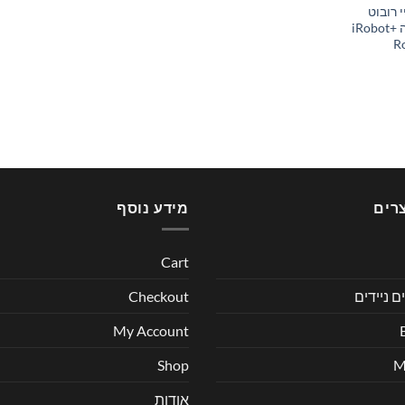
 רובוט
2600mAh רומבה +iRobot
R
רים
מידע נוסף
Cart
ם ניידים
Checkout
My Account
Shop
אודות