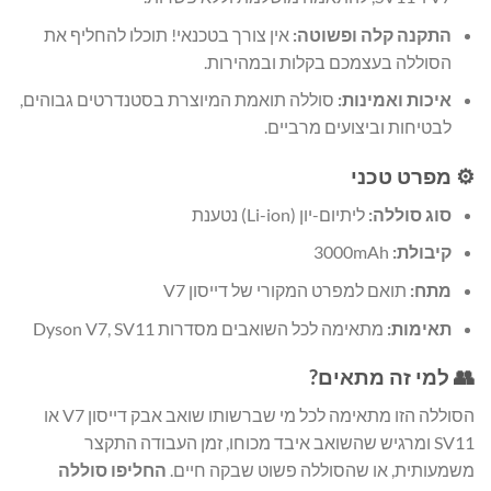
התקנה קלה ופשוטה:
אין צורך בטכנאי! תוכלו להחליף את
הסוללה בעצמכם בקלות ובמהירות.
איכות ואמינות:
סוללה תואמת המיוצרת בסטנדרטים גבוהים,
לבטיחות וביצועים מרביים.
⚙️ מפרט טכני
סוג סוללה:
ליתיום-יון (Li-ion) נטענת
קיבולת:
3000mAh
מתח:
תואם למפרט המקורי של דייסון V7
תאימות:
מתאימה לכל השואבים מסדרות Dyson V7, SV11
👥 למי זה מתאים?
הסוללה הזו מתאימה לכל מי שברשותו שואב אבק דייסון V7 או
SV11 ומרגיש שהשואב איבד מכוחו, זמן העבודה התקצר
משמעותית, או שהסוללה פשוט שבקה חיים.
החליפו סוללה