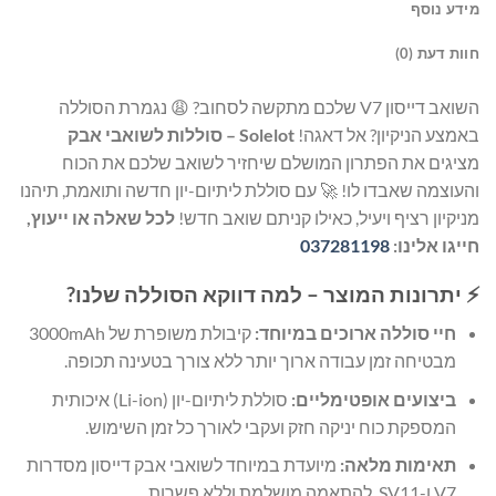
מידע נוסף
חוות דעת (0)
השואב דייסון V7 שלכם מתקשה לסחוב? 😩 נגמרת הסוללה
באמצע הניקיון? אל דאגה!
Solelot – סוללות לשואבי אבק
מציגים את הפתרון המושלם שיחזיר לשואב שלכם את הכוח
והעוצמה שאבדו לו! 🚀 עם סוללת ליתיום-יון חדשה ותואמת, תיהנו
מניקיון רציף ויעיל, כאילו קניתם שואב חדש!
לכל שאלה או ייעוץ,
חייגו אלינו:
037281198
⚡ יתרונות המוצר – למה דווקא הסוללה שלנו?
חיי סוללה ארוכים במיוחד:
קיבולת משופרת של 3000mAh
מבטיחה זמן עבודה ארוך יותר ללא צורך בטעינה תכופה.
ביצועים אופטימליים:
סוללת ליתיום-יון (Li-ion) איכותית
המספקת כוח יניקה חזק ועקבי לאורך כל זמן השימוש.
תאימות מלאה:
מיועדת במיוחד לשואבי אבק דייסון מסדרות
V7 ו-SV11, להתאמה מושלמת וללא פשרות.