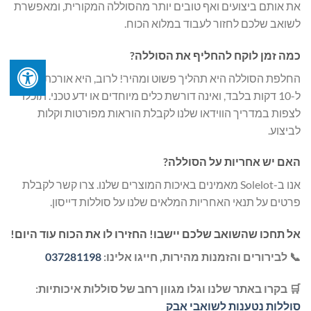
את אותם ביצועים ואף טובים יותר מהסוללה המקורית, ומאפשרת
לשואב שלכם לחזור לעבוד במלוא הכוח.
כמה זמן לוקח להחליף את הסוללה?
החלפת הסוללה היא תהליך פשוט ומהיר! לרוב, היא אורכת בין 5
ל-10 דקות בלבד, ואינה דורשת כלים מיוחדים או ידע טכני. תוכלו
לצפות במדריך הווידאו שלנו לקבלת הוראות מפורטות וקלות
לביצוע.
האם יש אחריות על הסוללה?
אנו ב-Solelot מאמינים באיכות המוצרים שלנו. צרו קשר לקבלת
פרטים על תנאי האחריות המלאים שלנו על סוללות דייסון.
אל תחכו שהשואב שלכם יישבו! החזירו לו את הכוח עוד היום!
📞 לבירורים והזמנות מהירות, חייגו אלינו:
037281198
🛒 בקרו באתר שלנו וגלו מגוון רחב של סוללות איכותיות:
סוללות נטענות לשואבי אבק