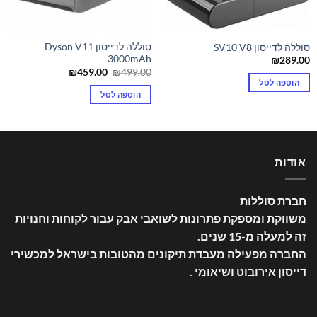
סוללה לדייסון Dyson V11
סוללה לדייסון SV10 V8
3000mAh
₪
289.00
המחיר
המחיר
₪
459.00
₪
499.00
המקורי
הנוכחי
הוספה לסל
היה:
הוא:
הוספה לסל
₪459.00.
₪499.00.
אודות
חברת סוללות
משווקת ומספקת פתרונות לשואבי אבק עבור לקוחות וחנויות
זה למעלה מ-15 שנים
.
החברה מפעילה מעבדת תיקונים מהטובות בישראל למכשירי
דייסון אירובוט ושיאומי .