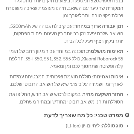
בנפח 5200mAh המספקת ביצועים חזקים יותר מהסוללה
המקורית שהגיעה עם השואב. תיהנו מעוצמת שאיבה משופרת
ויכולת ניקוי טובה יותר לאורך זמן.
זמן עבודה ארוך במיוחד:
עם קיבולת גבוהה של 5200mAh,
השואב שלכם יפעל זמן רב יותר בין טעינות. פחות הפסקות,
יותר ניקיון רציף ויעיל לכל הבית.
תאימות מושלמת:
תוכננה במיוחד עבור מגוון רחב של דגמי
Xiaomi Roborock S5, כולל S50, S51, S52, S55 ו-S5. החלפה
קלה ופשוטה שתחסוך לכם זמן ומאמץ.
איכות ואמינות:
סוללה תואמת ואיכותית, המבטיחה עמידות
לאורך זמן ושמירה על ביצועי שיא של השואב הרובוטי שלכם.
החזר השקעה מהיר:
במקום לרכוש שואב חדש, החליפו את
הסוללה ותיהנו משואב רובוטי מחודש ובמחיר משתלם.
⚙️ מפרט טכני: כל מה שצריך לדעת
סוג סוללה:
ליתיום-יון (Li-ion)