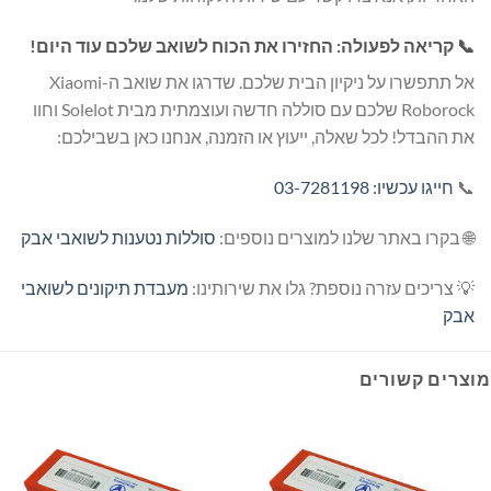
📞 קריאה לפעולה: החזירו את הכוח לשואב שלכם עוד היום!
אל תתפשרו על ניקיון הבית שלכם. שדרגו את שואב ה-Xiaomi
Roborock שלכם עם סוללה חדשה ועוצמתית מבית Solelot וחוו
את ההבדל! לכל שאלה, ייעוץ או הזמנה, אנחנו כאן בשבילכם:
📞
חייגו עכשיו: 03-7281198
🌐 בקרו באתר שלנו למוצרים נוספים:
סוללות נטענות לשואבי אבק
💡 צריכים עזרה נוספת? גלו את שירותינו:
מעבדת תיקונים לשואבי
אבק
מוצרים קשורים