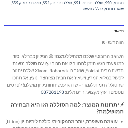
רובורוק S50
,
סוללת רובורוק S51
,
סוללת רובורוק S52
,
סוללת רובורוק S55
,
שואב רובורוק סוללה חלשה
תיאור
חוות דעת (0)
השואב הרובוטי שלכם מתחיל לגמגם? 😩 הניקיון כבר לא יסודי
כמו פעם? הגיע הזמן להחזיר לו את הכוח! 💪 עם סוללה נטענת
חדשה מבית Solelot, שואב ה-Xiaomi Roborock שלכם יחזור
לפעול במלוא המרץ, וישאיר את הבית מצוחצח ונוצץ. אל תחכו
שהסוללה תמות לגמרי – שדרגו עכשיו וחוו ניקיון מושלם! לפרטים
נוספים וייעוץ מקצועי, חייגו אלינו:
037281198
⚡ יתרונות המוצר: למה הסוללה הזו היא הבחירה
המושלמת?
עוצמה משופרת, יותר מהמקורית!
סוללת ליתיום-יון (Li-ion)