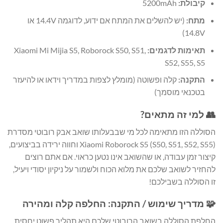
קיבולת:
5200mAh
מתח:
(יש להשלים את המתח אם ידוע, לדוגמה 14.4V או
14.8V)
תאימות לדגמים:
Xiaomi Mi Mijia S5, Roborock S50, S51,
S52, S55, S5
התקנה:
קלה ופשוטה (מומלץ לצפות במדריך וידאו או להיעזר
בטכנאי מוסמך)
👥 למי זה מתאים?
הסוללה הזו מתאימה לכל מי שבבעלותו שואב אבק רובוטי מסדרת
Xiaomi Roborock S5 (S50, S51, S52, S55) וחווה ירידה בביצועים,
קיצור זמן עבודה, או שהשואב אינו נטען כראוי. אם אתם רוצים
להחזיר לשואב שלכם את מלוא הכוח ולשמור על ניקיון יסודי ויעיל,
זו הסוללה בשבילכם!
🧩 מדריך שימוש / התקנה: החלפה קלה ומהירה
החלפת הסוללה בשואב הרובוטי שלכם היא תהליך פשוט יחסית