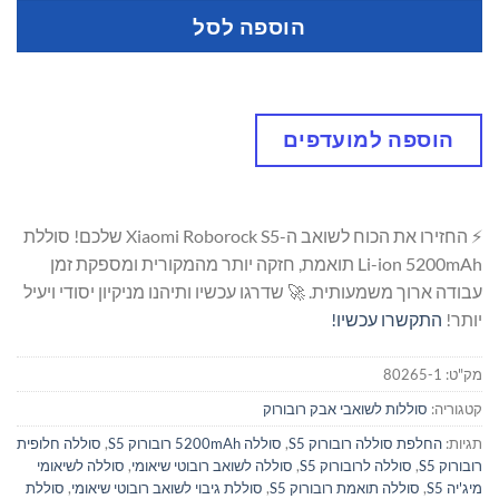
הוספה לסל
הוספה למועדפים
⚡ החזירו את הכוח לשואב ה-Xiaomi Roborock S5 שלכם! סוללת
Li-ion 5200mAh תואמת, חזקה יותר מהמקורית ומספקת זמן
עבודה ארוך משמעותית. 🚀 שדרגו עכשיו ותיהנו מניקיון יסודי ויעיל
יותר!
התקשרו עכשיו!
מק"ט:
80265-1
קטגוריה:
סוללות לשואבי אבק רובורוק
תגיות:
החלפת סוללה רובורוק S5
,
סוללה 5200mAh רובורוק S5
,
סוללה חלופית
רובורוק S5
,
סוללה לרובורוק S5
,
סוללה לשואב רובוטי שיאומי
,
סוללה לשיאומי
מיג'יה S5
,
סוללה תואמת רובורוק S5
,
סוללת גיבוי לשואב רובוטי שיאומי
,
סוללת